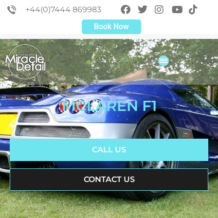
+44(0)7444 869983
Book Now
MCLAREN F1
CALL US
CONTACT US